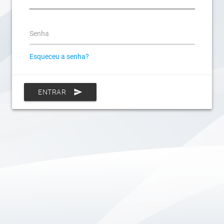
Senha
Esqueceu a senha?
send
ENTRAR