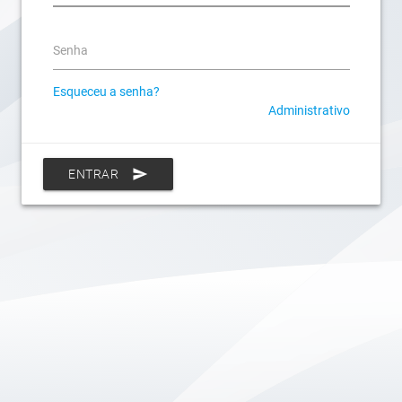
Senha
Esqueceu a senha?
Administrativo
send
ENTRAR